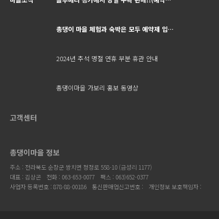
총댕이 마을 체험과 숙박은 모두 예약제 입…
2024년 추석 명절 연휴 부분 휴관 안내
총댕이마을 가보리 홍보 동영상
고객센터
총댕이마을 정보
주소 : 전라북도 순창군 쌍치면 청정로 558-10 (금성리 1177)
대표 : 김상곤
전화 : 063-653-0077
팩스 : 063)652-0377
사업자 등록번호 : 878-88-00186
통신판매업신고번호 :
개인정보 보호책임자 :