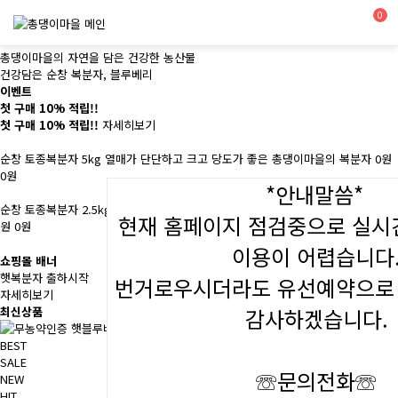
0
총댕이마을의 자연을 담은 건강한 농산물
건강담은 순창 복분자, 블루베리
이벤트
첫 구매 10% 적립!!
첫 구매 10% 적립!!
자세히보기
순창 토종복분자 5kg
열매가 단단하고 크고 당도가 좋은 총댕이마을의 복분자
0원
0원
*안내말씀*
순창 토종복분자 2.5kg
열매가 단단하고 크고 당도가 좋은 총댕이마을의 복분자
0
현재 홈페이지 점검중으로 실
원
0원
이용이 어렵습니다
쇼핑몰 배너
햇복분자 출하시작
번거로우시더라도 유선예약으로
자세히보기
최신상품
감사하겠습니다.
RECOMMEND
BEST
SALE
☏문의전화
☏
NEW
HIT