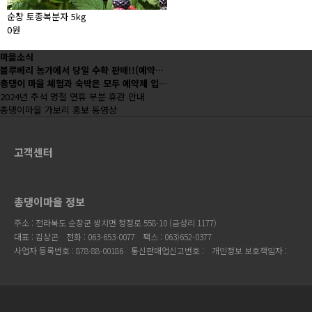
순창 토종복분자 5kg
0원
마을소식
블루베리 농가에서 당일 수확 판매!!(예약…
총댕이 마을 체험과 숙박은 모두 예약제 입…
2024년 추석 명절 연휴 부분 휴관 안내
총댕이마을 가보리 홍보 동영상
고객센터
총댕이마을 정보
주소 : 전라북도 순창군 쌍치면 청정로 558-10 (금성리 1177)
대표 : 김상곤
전화 : 063-653-0077
팩스 : 063)652-0377
사업자 등록번호 : 878-88-00186
통신판매업신고번호 :
개인정보 보호책임자 :