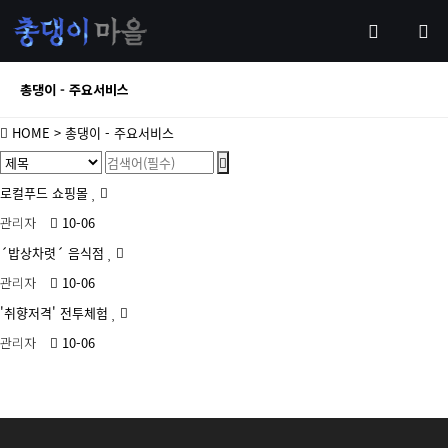
총댕이 - 주요서비스
HOME
> 총댕이 - 주요서비스
로컬푸드 쇼핑몰
관리자
10-06
´밥상차렷´ 음식점
관리자
10-06
'취향저격' 전투체험
관리자
10-06