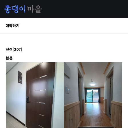
예약하기
전진[207]
본문