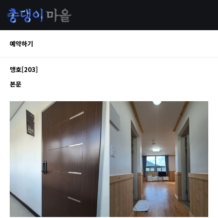
예약하기
맹호[203]
본문