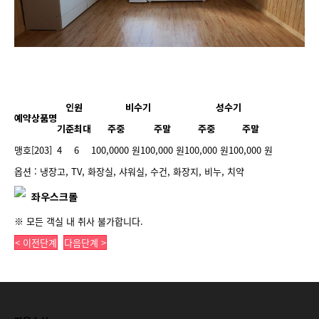
인원
비수기
성수기
예약상품명
기준
최대
주중
주말
주중
주말
맹호[203]
4
6
100,0000 원
100,000 원
100,000 원
100,000 원
옵션 : 냉장고, TV, 화장실, 샤워실, 수건, 화장지, 비누, 치약
좌우스크롤
※ 모든 객실 내 취사 불가합니다.
< 이전단계
다음단계 >