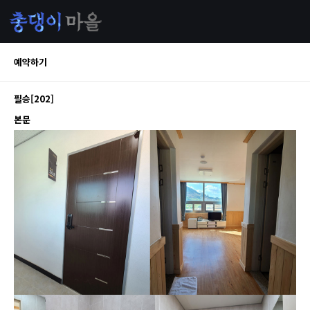
예약하기
필승[202]
본문