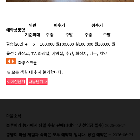
인원
비수기
성수기
예약상품명
기준
최대
주중
주말
주중
주말
필승[202]
4
6
100,000 원
100,000 원
100,000 원
100,00 원
옵션 : 냉장고, TV, 화장실, 샤워실, 수건, 화장지, 비누, 치약
좌우스크롤
※ 모든 객실 내 취사 불가합니다.
< 이전단계
다음단계 >
마을소식
블루베리 농가에서 당일 수확 판매!!(예약 및 선입금 필수)
2026-06-24
총댕이 마을 체험과 숙박은 모두 예약제 입니다. 당일 예약은…
2026-06-24