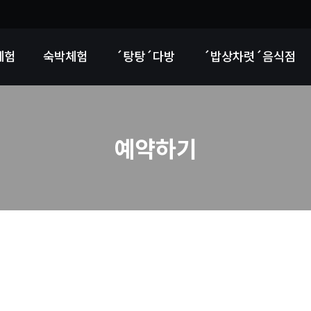
체험
숙박체험
´탕탕´다방
´밥상차렷´음식점
예약하기