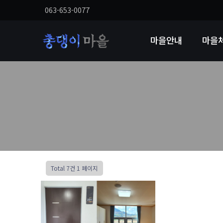
063-653-0077
마을안내
마을
Total 7건
1 페이지