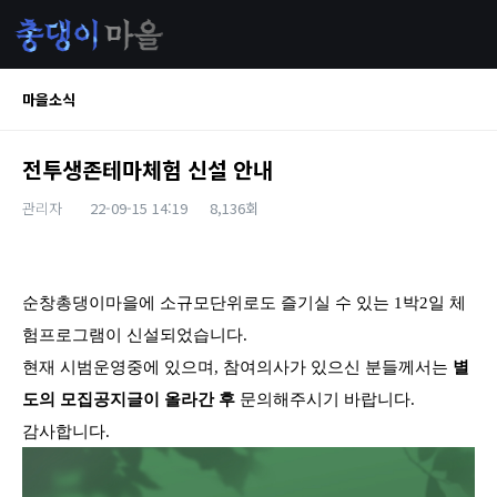
마을소식
전투생존테마체험 신설 안내
관리자
22-09-15 14:19
8,136회
본문
순창총댕이마을에 소규모단위로도 즐기실 수 있는 1박2일 체
험프로그램이 신설되었습니다.
현재 시범운영중에 있으며, 참여의사가 있으신 분들께서는
별
도의 모집공지글이 올라간 후
문의해주시기 바랍니다.
감사합니다.