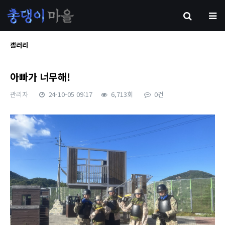
갤러리
아빠가 너무해!
관리자
24-10-05 09:17
6,713회
0건
본문